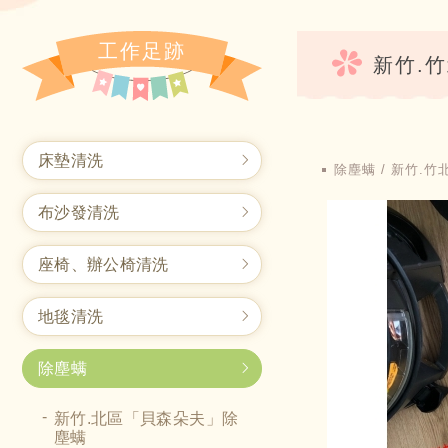
工作足跡
新竹.
床墊清洗
除塵螨
新竹.竹
布沙發清洗
座椅、辦公椅清洗
地毯清洗
除塵螨
新竹.北區「貝森朵夫」除
塵螨