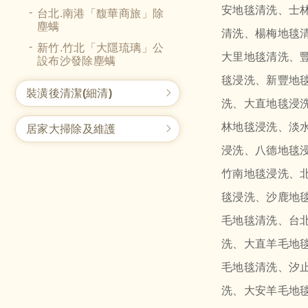
安地毯清洗、士
台北.南港「馥華商旅」除
塵螨
清洗、楊梅地毯
新竹.竹北「大隱琉璃」公
大里地毯清洗、
設布沙發除塵螨
毯浸洗、新豐地
裝潢後清潔(細清)
洗、大直地毯浸
林地毯浸洗、淡
居家大掃除及維護
浸洗、八德地毯
竹南地毯浸洗、
毯浸洗、沙鹿地
毛地毯清洗、台
洗、大直羊毛地
毛地毯清洗、汐
洗、大安羊毛地