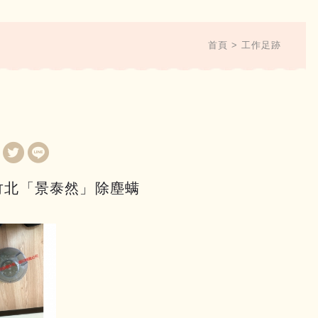
首頁
工作足跡
竹北「景泰然」除塵螨