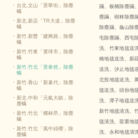
台北.文山「景華街」除塵
蹣、板橋除塵蹣
螨
塵蹣、樹林除塵
新北.新店「TR大道」除塵
除塵蹣、龜山除
螨
新竹.新豐「建興路」除塵
屯除塵蹣、西屯
螨
洗、竹東地毯送
新竹.竹東「寰球市」除塵
螨
橋地毯送洗、新
新竹.竹北「景泰然」除塵
送洗、汐止地毯
螨
北投地毯送洗、
新竹.香山「新巢代」除塵
螨
毯送洗、頭份地
新北.中和「元氣大鎮」除
洗、潭子地毯送
塵螨
新竹地毯清洗、
新竹.竹北「椰林昂」除塵
螨
毯清洗、苗栗地
新竹.竹北「風中緋櫻」除
洗、永和地毯清
塵螨