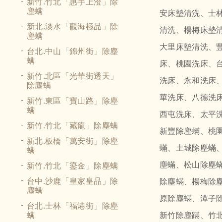
新竹.竹北「惠宇上澄」除
塵螨
安床墊清洗、士
新北.淡水「觀海極品」除
清洗、楊梅床墊
塵螨
大里床墊清洗、
台北.中山「錦州街」除塵
螨
床、桃園洗床、
新竹.北區「光華街透天」
洗床、永和洗床
除塵螨
華洗床、八德洗
新竹.東區「寶山路」除塵
螨
西屯洗床、太平
新竹.竹北「藏龍」除塵螨
新豐除塵蟎、桃
新北.板橋「萬安街」除塵
蟎、土城除塵蟎
螨
塵蟎、松山除塵
新竹.竹北「鎏金」除塵螨
除塵蟎、楊梅除
台中.沙鹿「皇家皇品」除
塵螨
原除塵蟎、潭子
台北.士林「福港街」除塵
新竹除塵蹣、竹
螨