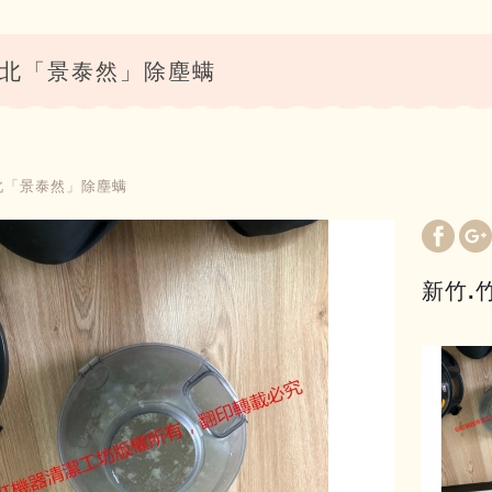
竹北「景泰然」除塵螨
北「景泰然」除塵螨
新竹.