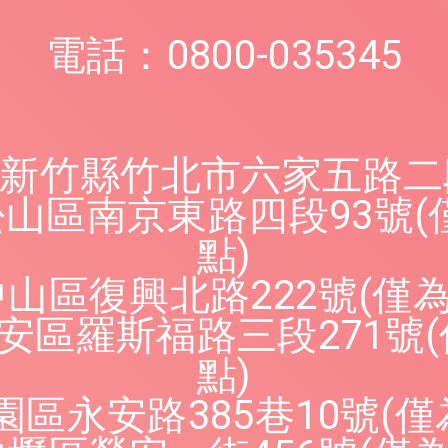
電話：0800-035345
2新竹縣竹北市六家五路二段
松山區南京東路四段93號
點)
中山區復興北路222號(僅
大安區羅斯福路三段271號
點)
園區永安路385巷10號(