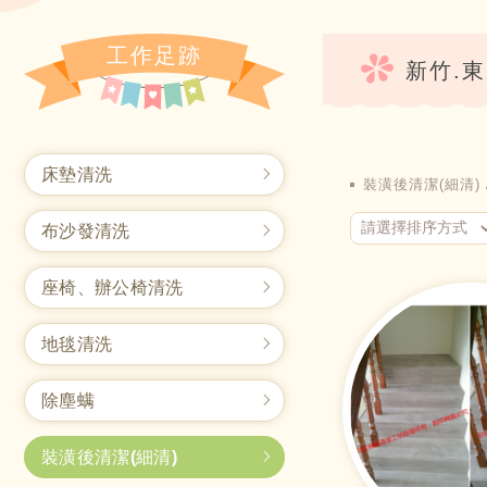
工作足跡
新竹.
床墊清洗
裝潢後清潔(細清)
布沙發清洗
座椅、辦公椅清洗
地毯清洗
除塵螨
裝潢後清潔(細清)