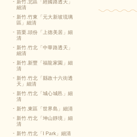
新竹.北區「經國路透天」
細清
新竹.竹東「元大新坡琉璃
區」細清
苗栗.頭份「上德美居」細
清
新竹.竹北「中華路透天」
細清
新竹.新豐「福龍家園」細
清
新竹.竹北「縣政十六街透
天」細清
新竹.竹北「城心城邑」細
清
新竹.東區「世界島」細清
新竹.竹北「坤山靜境」細
清
新竹.竹北「I Park」細清