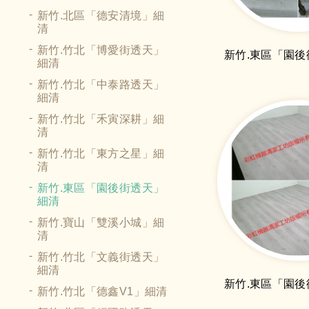
新竹.北區「德安清境」細
清
新竹.竹北「博愛街透天」
細清
新竹.竹北「中泰路透天」
細清
新竹.竹北「禾寅深耕」細
清
新竹.竹北「東方之星」細
清
新竹.東區「園後街透天」
細清
新竹.寶山「雙溪小城」細
清
新竹.竹北「文義街透天」
細清
新竹.竹北「德鑫V1」細清