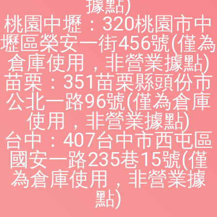
據點)
桃園中壢：320桃園市中
壢區榮安一街456號(僅為
倉庫使用，非營業據點)
苗栗：351苗栗縣頭份市
公北一路96號(僅為倉庫
使用，非營業據點)
台中：407台中市西屯區
國安一路235巷15號(僅
為倉庫使用，非營業據
點)