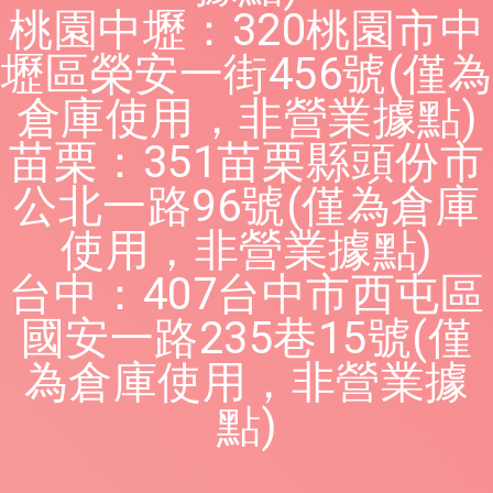
桃園中壢：320桃園市中
壢區榮安一街456號(僅為
倉庫使用，非營業據點)
苗栗：351苗栗縣頭份市
公北一路96號(僅為倉庫
使用，非營業據點)
台中：407台中市西屯區
國安一路235巷15號(僅
為倉庫使用，非營業據
點)