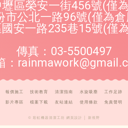
中壢區榮安一街456號(僅
份市公北一路96號(僅為
國安一路235巷15號(
傳真：03-5500497
箱：
rainmawork@gmail.
報價施工
技術教育
清潔指南
水旋吸塵
工作足跡
影片專區
檔案下載
友站連結
使用條款
免責聲明
© 彩虹機器清潔工坊
網頁設計
│ 新視野