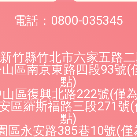
電話：0800-035345
2新竹縣竹北市六家五路二段
松山區南京東路四段93號
點)
中山區復興北路222號(僅
大安區羅斯福路三段271號
點)
園區永安路385巷10號(