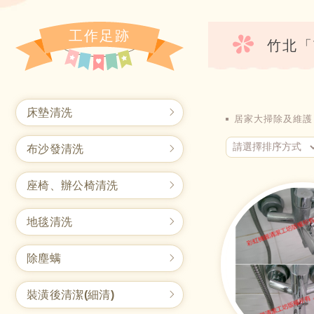
工作足跡
竹北「T
床墊清洗
居家大掃除及維護
布沙發清洗
座椅、辦公椅清洗
地毯清洗
除塵螨
裝潢後清潔(細清)