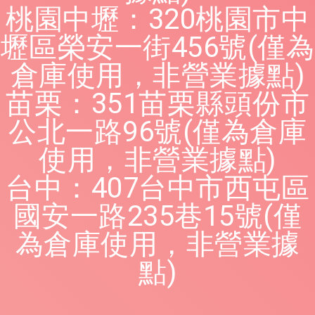
桃園中壢：320桃園市中
壢區榮安一街456號(僅為
倉庫使用，非營業據點)
苗栗：351苗栗縣頭份市
公北一路96號(僅為倉庫
使用，非營業據點)
台中：407台中市西屯區
國安一路235巷15號(僅
為倉庫使用，非營業據
點)