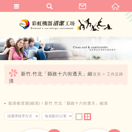
繁體中文
新竹.竹北「縣政十六街透天」細
首頁
工作足跡
清
裝潢後清潔(細清)
新竹.竹北「縣政十六街透天」細清