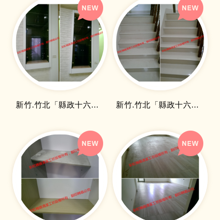
新竹.竹北「縣政十六街透天」櫃子細清
新竹.竹北「縣政十六街透天」樓梯細清