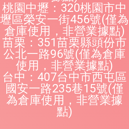
桃園中壢：320桃園市中
壢區榮安一街456號(僅為
倉庫使用，非營業據點)
苗栗：351苗栗縣頭份市
公北一路96號(僅為倉庫
使用，非營業據點)
台中：407台中市西屯區
國安一路235巷15號(僅
為倉庫使用，非營業據
點)