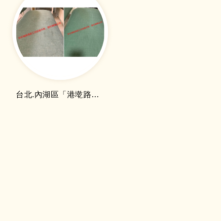
台北.內湖區「港墘路」洗座椅