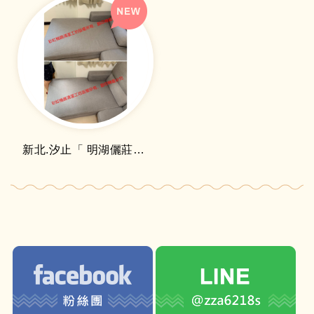
新北.汐止「 明湖儷莊」布沙發清洗