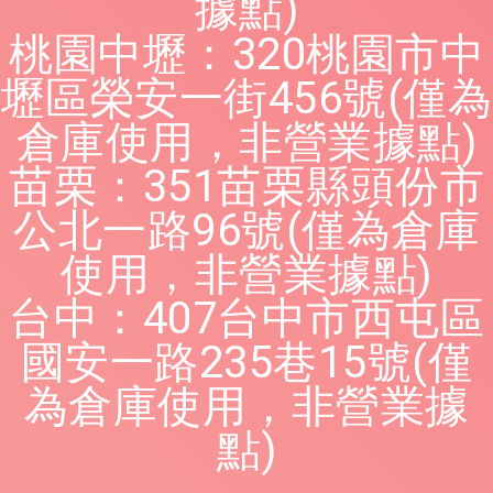
據點)
桃園中壢：320桃園市中
壢區榮安一街456號(僅為
倉庫使用，非營業據點)
苗栗：351苗栗縣頭份市
公北一路96號(僅為倉庫
使用，非營業據點)
台中：407台中市西屯區
國安一路235巷15號(僅
為倉庫使用，非營業據
點)