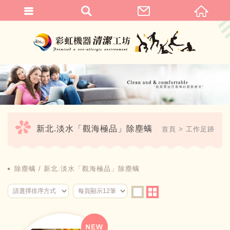
繁體中文
新北.淡水「觀海極品」除塵螨
首頁
工作足跡
除塵螨
新北.淡水「觀海極品」除塵螨