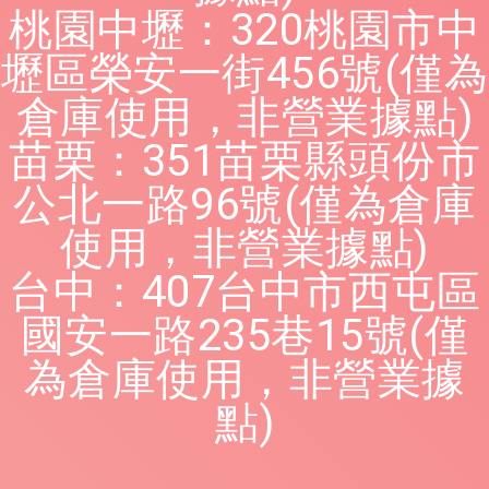
桃園中壢：320桃園市中
壢區榮安一街456號(僅為
倉庫使用，非營業據點)
苗栗：351苗栗縣頭份市
公北一路96號(僅為倉庫
使用，非營業據點)
台中：407台中市西屯區
國安一路235巷15號(僅
為倉庫使用，非營業據
點)