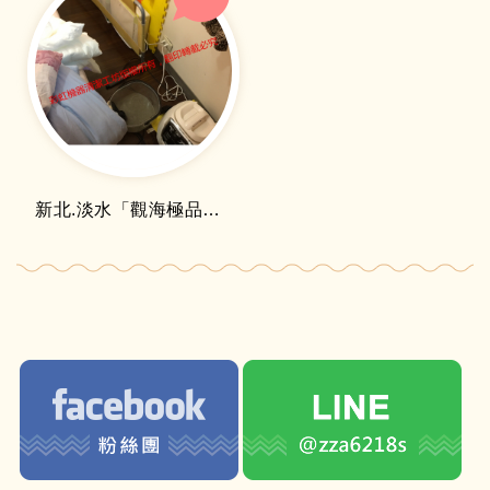
新北.淡水「觀海極品」除塵螨