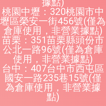
據點)
桃園中壢：320桃園市中
壢區榮安一街456號(僅為
倉庫使用，非營業據點)
苗栗：351苗栗縣頭份市
公北一路96號(僅為倉庫
使用，非營業據點)
台中：407台中市西屯區
國安一路235巷15號(僅
為倉庫使用，非營業據
點)